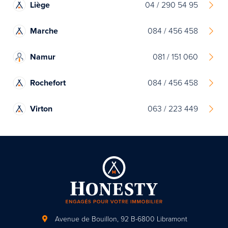
Liège
04 / 290 54 95
Marche
084 / 456 458
Namur
081 / 151 060
Rochefort
084 / 456 458
Virton
063 / 223 449
Avenue de Bouillon, 92
B-6800 Libramont