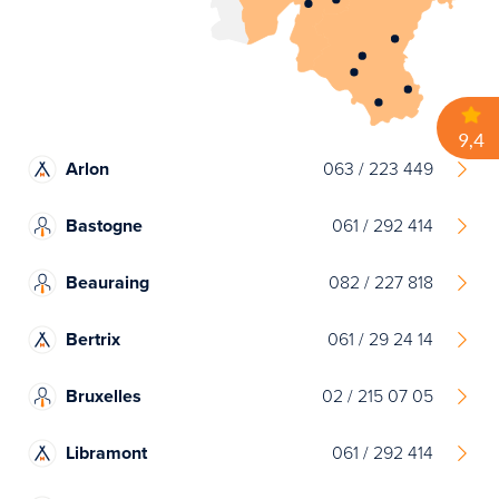
Arlon
063 / 223 449
Bastogne
061 / 292 414
Beauraing
082 / 227 818
Bertrix
061 / 29 24 14
Bruxelles
02 / 215 07 05
Libramont
061 / 292 414