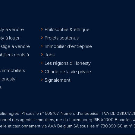
ty à vendre
Philosophie & éthique
ty à louer
Projets soutenus
stige à vendre
Immobilier d’entreprise
biliers neufs à
Jobs
Les régions d’Honesty
 immobiliers
Charte de la vie privée
Honesty
Signalement
s
lier agréé IPI sous le n° 508.167. Numéro d'entreprise : TVA BE 0811.617.31
sionnel des agents immobiliers, rue du Luxembourg 16B à 1000 Bruxelles w
elle et cautionnement via AXA Belgium SA sous les n° 730.390.160 et n° 0