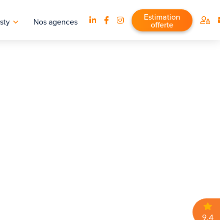
Estimation
sty
Nos agences
offerte