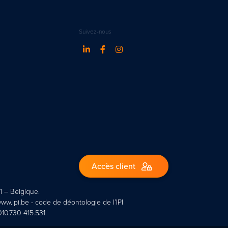
Suivez-nous
Accès client
1 – Belgique.
ww.ipi.be - code de déontologie de l’IPI
10.730 415.531.