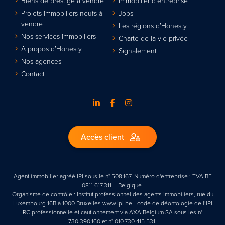
Biens de prestige à vendre
Immobilier d’entreprise
Projets immobiliers neufs à
Jobs
vendre
Les régions d’Honesty
Nos services immobiliers
Charte de la vie privée
A propos d’Honesty
Signalement
Nos agences
Contact
Accès client
Agent immobilier agréé IPI sous le n° 508.167. Numéro d'entreprise : TVA BE
0811.617.311 – Belgique.
Organisme de contrôle : Institut professionnel des agents immobiliers, rue du
Luxembourg 16B à 1000 Bruxelles www.ipi.be - code de déontologie de l’IPI
RC professionnelle et cautionnement via AXA Belgium SA sous les n°
730.390.160 et n° 010.730 415.531.