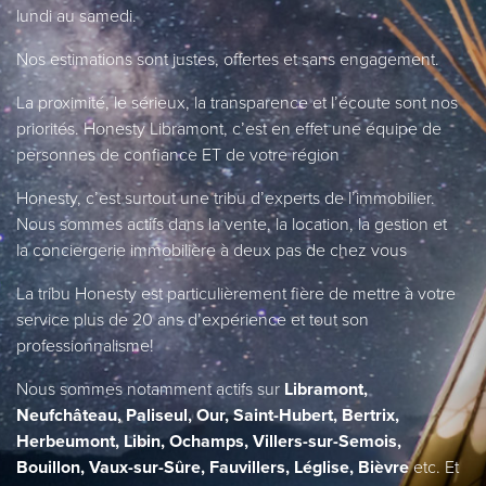
lundi au samedi.
Nos estimations sont justes, offertes et sans engagement.
La proximité, le sérieux, la transparence et l’écoute sont nos
priorités. Honesty Libramont, c’est en effet une équipe de
personnes de confiance ET de votre région
Honesty, c’est surtout une tribu d’experts de l’immobilier.
Nous sommes actifs dans la vente, la location, la gestion et
la conciergerie immobilière à deux pas de chez vous
La tribu Honesty est particulièrement fière de mettre à votre
service plus de 20 ans d’expérience et tout son
professionnalisme!
Nous sommes notamment actifs sur
Libramont,
Neufchâteau, Paliseul, Our, Saint-Hubert, Bertrix,
Herbeumont, Libin, Ochamps, Villers-sur-Semois,
Bouillon, Vaux-sur-Sûre, Fauvillers, Léglise, Bièvre
etc. Et