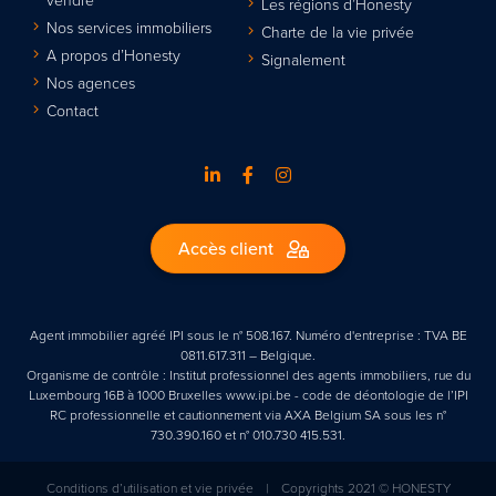
Les régions d’Honesty
Nos services immobiliers
Charte de la vie privée
A propos d’Honesty
Signalement
Nos agences
Contact
Accès client
Agent immobilier agréé IPI sous le n° 508.167. Numéro d'entreprise : TVA BE
0811.617.311 – Belgique.
Organisme de contrôle : Institut professionnel des agents immobiliers, rue du
Luxembourg 16B à 1000 Bruxelles www.ipi.be - code de déontologie de l’IPI
RC professionnelle et cautionnement via AXA Belgium SA sous les n°
730.390.160 et n° 010.730 415.531.
Conditions d’utilisation et vie privée
|
Copyrights 2021 © HONESTY