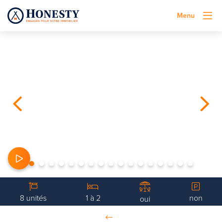
Menu
8 unités
1 à 2
non
oui