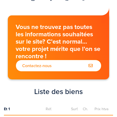
Vous ne trouvez pas toutes
les informations souhaitées
sur le site? C’est normal…
votre projet mérite que l’on se
rencontre !
Contactez-nous
Liste des biens
Et 1
Réf.
Surf.
Ch.
Prix htva