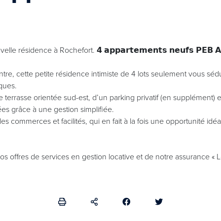
résidence à Rochefort. 𝟰 𝗮𝗽𝗽𝗮𝗿𝘁𝗲𝗺𝗲𝗻𝘁𝘀 𝗻𝗲𝘂𝗳𝘀 𝗣𝗘𝗕 𝗔
tre, cette petite résidence intimiste de 4 lots seulement vous sé
ques.
errasse orientée sud-est, d’un parking privatif (en supplément) e
ées grâce à une gestion simplifiée.
 commerces et facilités, qui en fait à la fois une opportunité idéa
os offres de services en gestion locative et de notre assurance « 