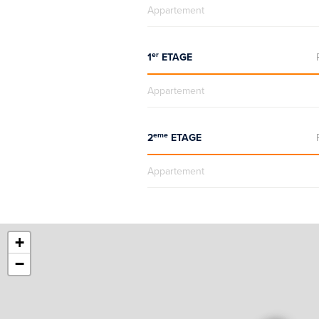
Appartement
er
1
ETAGE
Appartement
eme
2
ETAGE
Appartement
+
−