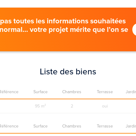
pas toutes les informations souhaitées
t normal… votre projet mérite que l’on se
Liste des biens
Référence
Surface
Chambres
Terrasse
Jardi
95 m²
2
oui
Référence
Surface
Chambres
Terrasse
Jardi