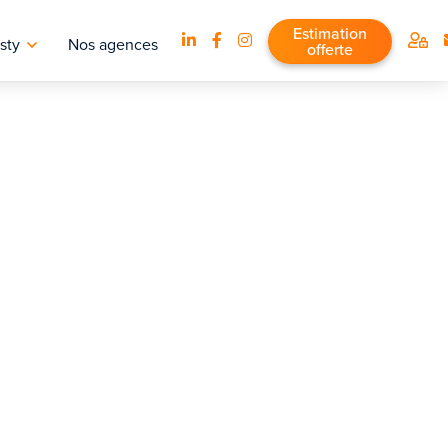
Estimation
sty
Nos agences
offerte