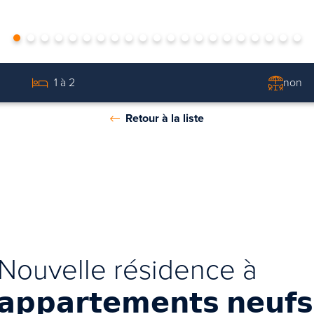
1 à 2
non
Retour à la liste
Nouvelle résidence à
𝗽𝗽𝗮𝗿𝘁𝗲𝗺𝗲𝗻𝘁𝘀 𝗻𝗲𝘂𝗳𝘀