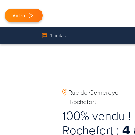
Vidéo
4 unités
Rue de Gemeroye
Rochefort
100% vendu ! 
Rochefort : 𝟰 𝗮