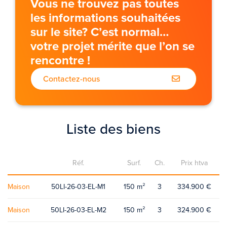
Vous ne trouvez pas toutes
les informations souhaitées
sur le site? C’est normal…
votre projet mérite que l’on se
rencontre !
Contactez-nous
Liste des biens
Réf.
Surf.
Ch.
Prix htva
Maison
50LI-26-03-EL-M1
150 m²
3
334.900 €
Maison
50LI-26-03-EL-M2
150 m²
3
324.900 €