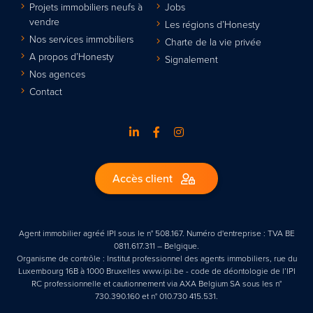
Projets immobiliers neufs à
Jobs
vendre
Les régions d’Honesty
Nos services immobiliers
Charte de la vie privée
A propos d’Honesty
Signalement
Nos agences
Contact
Accès client
Agent immobilier agréé IPI sous le n° 508.167. Numéro d'entreprise : TVA BE
0811.617.311 – Belgique.
Organisme de contrôle : Institut professionnel des agents immobiliers, rue du
Luxembourg 16B à 1000 Bruxelles www.ipi.be - code de déontologie de l’IPI
RC professionnelle et cautionnement via AXA Belgium SA sous les n°
730.390.160 et n° 010.730 415.531.