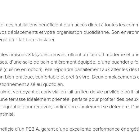
e, ces habitations bénéficient d’un accès direct à toutes les co
ant vos déplacements et votre organisation quotidienne. Son envir
gié où il fait bon s’installer.
es maisons 3 façades neuves, offrant un confort moderne et une 
, d’une salle de bain entièrement équipée, d’une buanderie fonc
ne (cuisine en option), elle répondra parfaitement aux attentes des
un bien pratique, confortable et prêt à vivre. Deux emplacements 
tationnement aisé au quotidien.
me, verdoyant et convivial en fait un lieu de vie privilégié où il fait
 une terrasse idéalement orientée, parfaite pour profiter des beaux 
e agréable pour recevoir, jardiner ou simplement se détendre. L
timité.
énéficie d’un PEB A, garant d’une excellente performance énergét