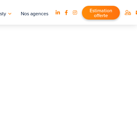
Estimation
sty
Nos agences
offerte