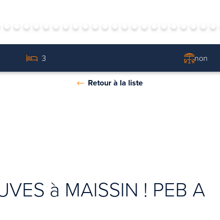
3
non
Retour à la liste
VES à MAISSIN ! PEB A