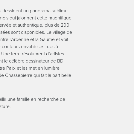
es dessinent un panorama sublime
ois qui jalonnent cette magnifique
servée et authentique, plus de 200
ées sont disponibles. Le village de
entre l’Ardenne et la Gaume et voit
conteurs envahir ses rues à
. Une terre résolument d’artistes
t le célèbre dessinateur de BD
re Palix et les met en lumière
e Chassepierre qui fait la part belle
illir une famille en recherche de
ature.