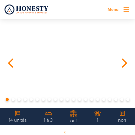
Menu
14 unités
1 à 3
1
non
oui