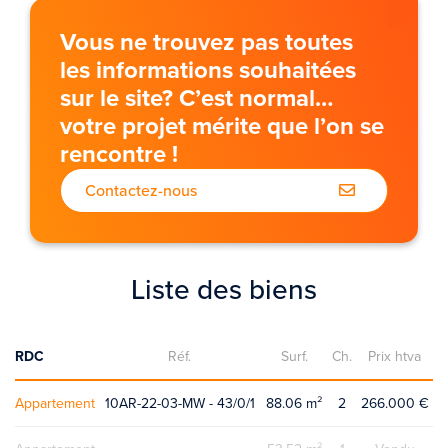
Vous ne trouvez pas toutes
les informations souhaitées
sur le site? C’est normal…
votre projet mérite que l’on se
rencontre !
Contactez-nous
Liste des biens
RDC
Réf.
Surf.
Ch.
Prix htva
Appartement
10AR-22-03-MW - 43/0/1
88.06 m²
2
266.000 €