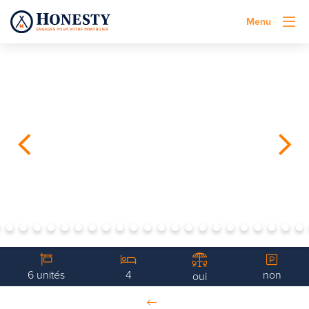
Menu
6 unités
4
non
oui