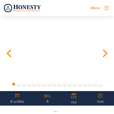
Menu
4 unités
4
non
oui