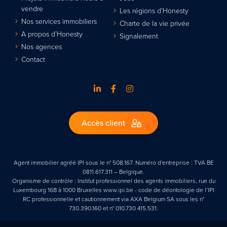
vendre
Les régions d’Honesty
Nos services immobiliers
Charte de la vie privée
A propos d’Honesty
Signalement
Nos agences
Contact
Accès client
Agent immobilier agréé IPI sous le n° 508.167. Numéro d'entreprise : TVA BE
0811.617.311 – Belgique.
Organisme de contrôle : Institut professionnel des agents immobiliers, rue du
Luxembourg 16B à 1000 Bruxelles www.ipi.be - code de déontologie de l’IPI
RC professionnelle et cautionnement via AXA Belgium SA sous les n°
730.390.160 et n° 010.730 415.531.