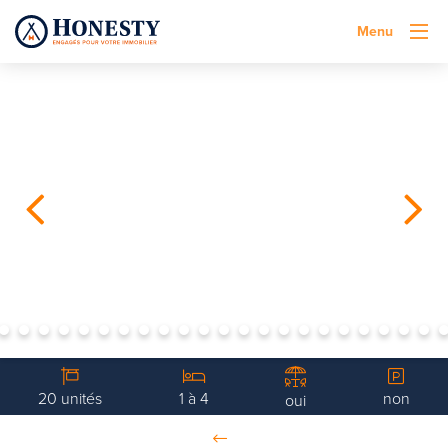
Menu
20 unités
1 à 4
non
oui