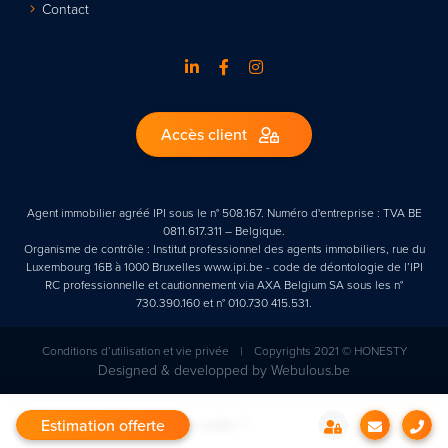
Contact
Accès client
Agent immobilier agréé IPI sous le n° 508.167. Numéro d'entreprise : TVA BE
0811.617.311 – Belgique.
Organisme de contrôle : Institut professionnel des agents immobiliers, rue du
Luxembourg 16B à 1000 Bruxelles www.ipi.be - code de déontologie de l’IPI
RC professionnelle et cautionnement via AXA Belgium SA sous les n°
730.390.160 et n° 010.730 415.531.
Conditions d’utilisation et vie privée
|
Copyrights 2021 © HONESTY
Designed & developped by
Webulous.be
Un renseignement ou une visite ?
Estimation offerte