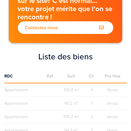
sur le site? C’est normal…
votre projet mérite que l’on se
rencontre !
Contactez-nous
Liste des biens
RDC
Réf.
Surf.
Ch.
Prix htva
Appartement
165.9 m²
4
Vendu
Appartement
90.2 m²
1
Vendu
Appartement
105.2 m²
2
Vendu
Appartement
94.2 m²
2
Vendu