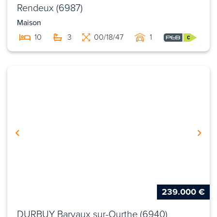
Rendeux (6987)
Maison
10
3
00/18/47
1
239.000 €
DURBUY Barvaux sur-Ourthe (6940)