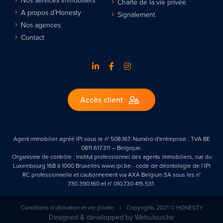
Nos services immobiliers
Charte de la vie privée
A propos d’Honesty
Signalement
Nos agences
Contact
Accès client
Agent immobilier agréé IPI sous le n° 508.167. Numéro d'entreprise : TVA BE
0811.617.311 – Belgique.
Organisme de contrôle : Institut professionnel des agents immobiliers, rue du
Luxembourg 16B à 1000 Bruxelles www.ipi.be - code de déontologie de l’IPI
RC professionnelle et cautionnement via AXA Belgium SA sous les n°
730.390.160 et n° 010.730 415.531.
Conditions d’utilisation et vie privée
|
Copyrights 2021 © HONESTY
Designed & developped by
Webulous.be