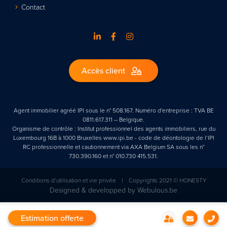
Contact
Accès client
Agent immobilier agréé IPI sous le n° 508.167. Numéro d'entreprise : TVA BE
0811.617.311 – Belgique.
Organisme de contrôle : Institut professionnel des agents immobiliers, rue du
Luxembourg 16B à 1000 Bruxelles www.ipi.be - code de déontologie de l’IPI
RC professionnelle et cautionnement via AXA Belgium SA sous les n°
730.390.160 et n° 010.730 415.531.
Conditions d’utilisation et vie privée
|
Copyrights 2021 © HONESTY
Designed & developped by
Webulous.be
Estimation offerte