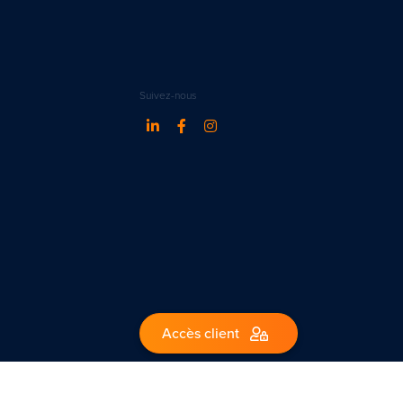
Suivez-nous
Accès client
1 – Belgique.
ww.ipi.be - code de déontologie de l’IPI