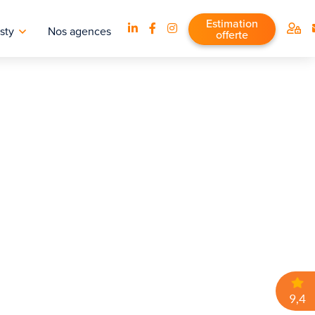
Estimation
sty
Nos agences
offerte