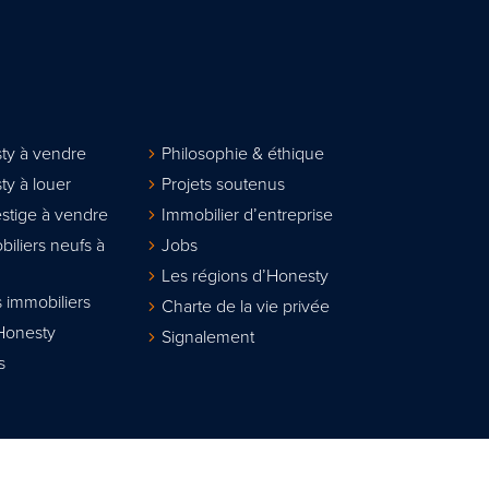
ty à vendre
Philosophie & éthique
ty à louer
Projets soutenus
stige à vendre
Immobilier d’entreprise
biliers neufs à
Jobs
Les régions d’Honesty
 immobiliers
Charte de la vie privée
Honesty
Signalement
s
lier agréé IPI sous le n° 508.167. Numéro d'entreprise : TVA BE 0811.617.31
sionnel des agents immobiliers, rue du Luxembourg 16B à 1000 Bruxelles w