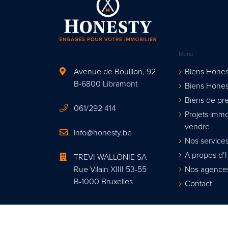
Menu
Avenue de Bouillon, 92
Biens Hones
B-6800 Libramont
Biens Hones
Biens de pre
061/292 414
Projets immo
vendre
info@honesty.be
Nos services
A propos d’
TREVI WALLONIE SA
Rue Vilain XIIII 53-55
Nos agence
B-1000 Bruxelles
Contact
Agent immobi
Organisme de contrôle : Institut profes