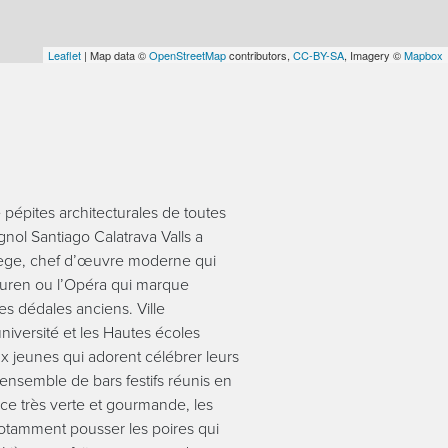
Leaflet
| Map data ©
OpenStreetMap
contributors,
CC-BY-SA
, Imagery ©
Mapbox
 pépites architecturales de toutes
gnol Santiago Calatrava Valls a
iège, chef d’œuvre moderne qui
Buren ou l’Opéra qui marque
ses dédales anciens. Ville
université et les Hautes écoles
 jeunes qui adorent célébrer leurs
, ensemble de bars festifs réunis en
nce très verte et gourmande, les
notamment pousser les poires qui