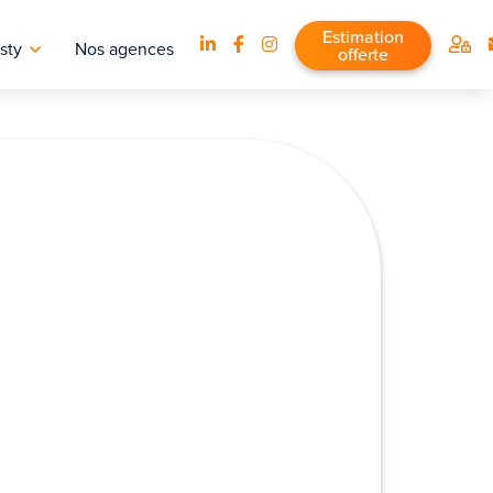
Estimation
sty
Nos agences
offerte