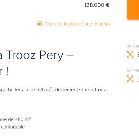
128.000 €
Calculez les frais d'acte d'achat
SUPER
 à Trooz Pery –
 !
SUPERF
perbe terrain de 526 m², idéalement situé à Trooz
nne de ±110 m²
 confortable