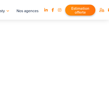
Estimation
sty
Nos agences
offerte