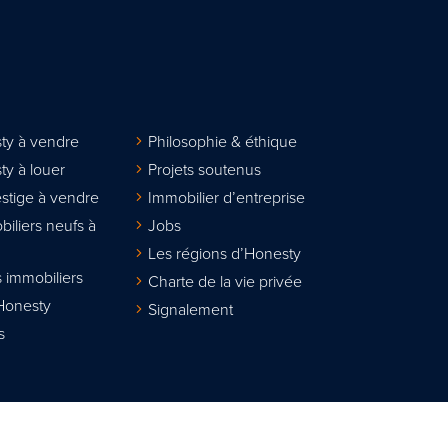
ty à vendre
Philosophie & éthique
ty à louer
Projets soutenus
stige à vendre
Immobilier d’entreprise
biliers neufs à
Jobs
Les régions d’Honesty
 immobiliers
Charte de la vie privée
Honesty
Signalement
s
lier agréé IPI sous le n° 508.167. Numéro d'entreprise : TVA BE 0811.617.31
sionnel des agents immobiliers, rue du Luxembourg 16B à 1000 Bruxelles w