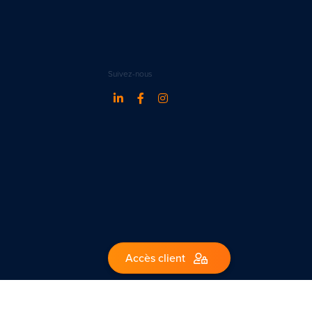
Suivez-nous
Accès client
1 – Belgique.
ww.ipi.be - code de déontologie de l’IPI