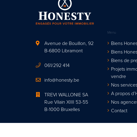
Menu
Avenue de Bouillon, 92
Biens Hones
B-6800 Libramont
Biens Hones
Biens de pre
061/292 414
Projets immo
vendre
info@honesty.be
Nos services
A propos d’
TREVI WALLONIE SA
Rue Vilain XIIII 53-55
Nos agence
B-1000 Bruxelles
Contact
Agent immobi
Organisme de contrôle : Institut profes