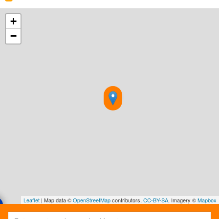
+
−
Leaflet
| Map data ©
OpenStreetMap
contributors,
CC-BY-SA
, Imagery ©
Mapbox