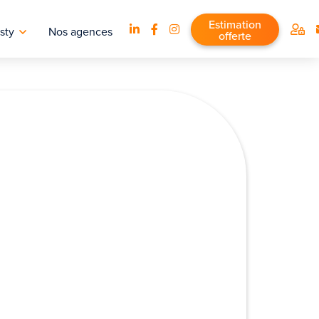
Estimation
sty
Nos agences
offerte