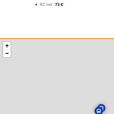
RC net :
73 €
+
−