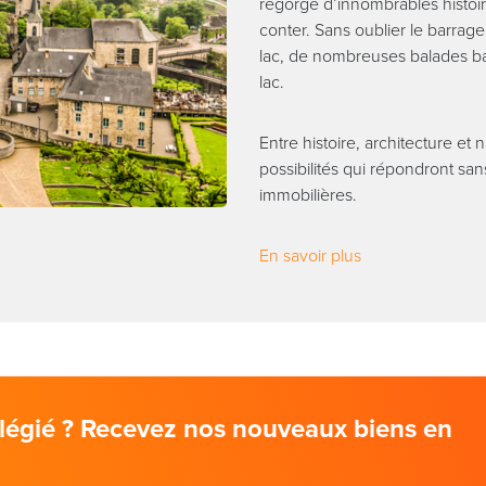
regorge d’innombrables histoir
conter. Sans oublier le barrag
lac, de nombreuses balades ba
lac.
Entre histoire, architecture et 
possibilités qui répondront san
immobilières.
En savoir plus
vilégié ? Recevez nos nouveaux biens en