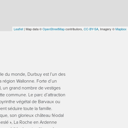
Leaflet
| Map data ©
OpenStreetMap
contributors,
CC-BY-SA
, Imagery ©
Mapbox
lle du monde, Durbuy est l’un des
la région Wallonne. Forte d’un
l, un grand nombre de vestiges
tte commune. Le parc d’attraction
byrinthe végétal de Barvaux ou
ent séduire toute la famille.
ique, son glorieux château féodal
cheslé », La Roche en Ardenne