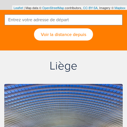
Leaflet
| Map data ©
OpenStreetMap
contributors,
CC-BY-SA
, Imagery ©
Mapbox
Voir la distance depuis
Liège