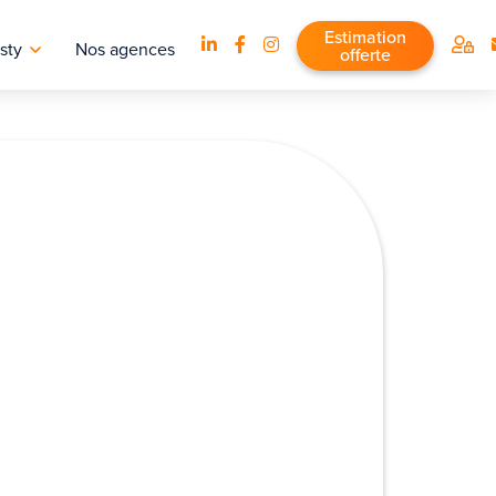
Estimation
sty
Nos agences
offerte