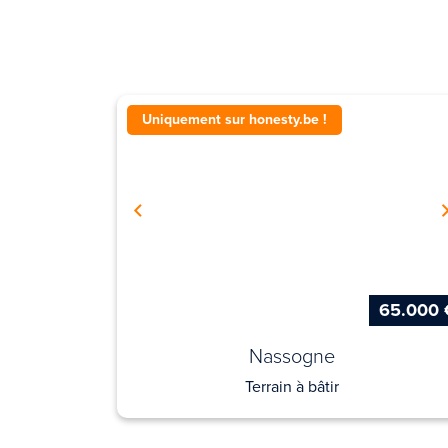
Uniquement sur honesty.be !
65.000 
Nassogne
Terrain à bâtir