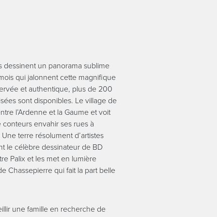
es dessinent un panorama sublime
ois qui jalonnent cette magnifique
servée et authentique, plus de 200
ées sont disponibles. Le village de
entre l’Ardenne et la Gaume et voit
conteurs envahir ses rues à
. Une terre résolument d’artistes
t le célèbre dessinateur de BD
re Palix et les met en lumière
e Chassepierre qui fait la part belle
illir une famille en recherche de