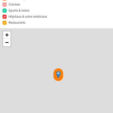
Crèches
Sports & loisirs
Hôpitaux & soins médicaux
Restaurants
+
−