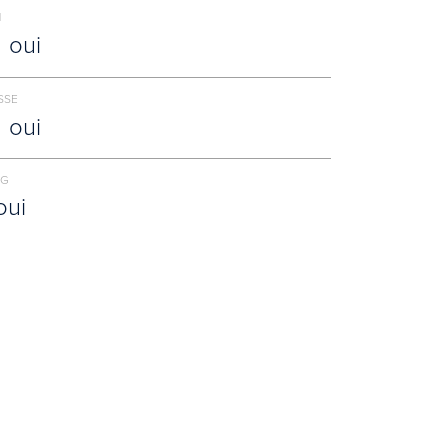
N
oui
SSE
oui
NG
oui