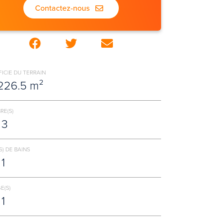
Contactez-nous
ICIE DU TERRAIN
226.5 m²
RE(S)
3
S) DE BAINS
1
E(S)
1