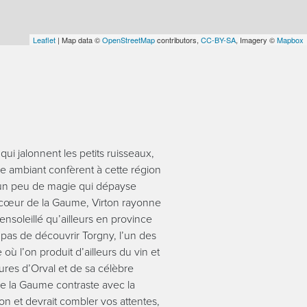
Leaflet
| Map data ©
OpenStreetMap
contributors,
CC-BY-SA
, Imagery ©
Mapbox
ui jalonnent les petits ruisseaux,
me ambiant confèrent à cette région
, un peu de magie qui dépayse
 cœur de la Gaume, Virton rayonne
ensoleillé qu’ailleurs en province
s de découvrir Torgny, l’un des
où l’on produit d’ailleurs du vin et
ures d’Orval et de sa célèbre
e la Gaume contraste avec la
on et devrait combler vos attentes,