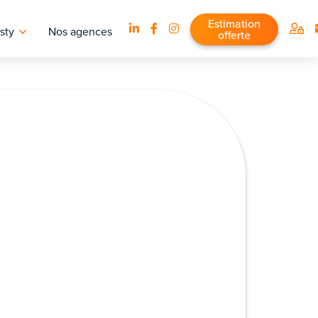
Estimation
sty
Nos agences
offerte