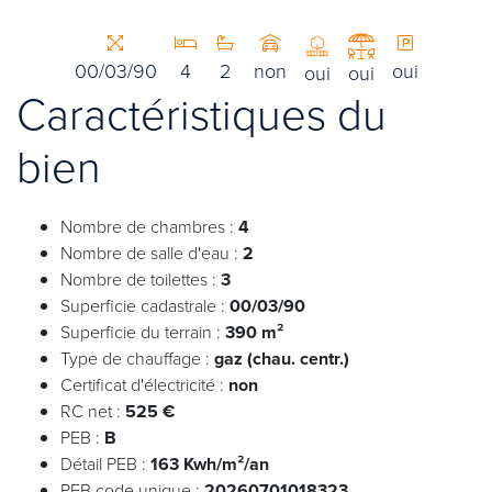
00/03/90
4
2
non
oui
oui
oui
Caractéristiques du
bien
Nombre de chambres :
4
Nombre de salle d'eau :
2
Nombre de toilettes :
3
Superficie cadastrale :
00/03/90
Superficie du terrain :
390 m²
Type de chauffage :
gaz (chau. centr.)
Certificat d'électricité :
non
RC net :
525 €
PEB :
B
Détail PEB :
163 Kwh/m²/an
PEB code unique :
20260701018323