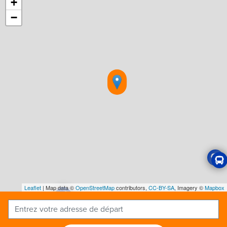
+
−
Leaflet
| Map data ©
OpenStreetMap
contributors,
CC-BY-SA
, Imagery ©
Mapbox