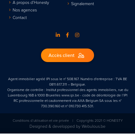
A propos d’Honesty
Signalement
Nos agences
Contact
Accès client
Agent immobilier agréé IPI sous le n° 508.167. Numéro d'entreprise : TVA BE
0811.617.311 – Belgique.
Organisme de contrôle : Institut professionnel des agents immobiliers, rue du
Luxembourg 16B à 1000 Bruxelles www.ipi.be - code de déontologie de l’IPI
RC professionnelle et cautionnement via AXA Belgium SA sous les n°
730.390.160 et n° 010.730 415.531.
Conditions d’utilisation et vie privée
|
Copyrights 2021 © HONESTY
Designed & developped by
Webulous.be