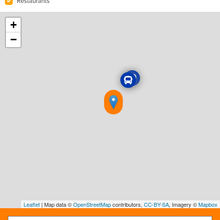
Restaurants
+
−
Leaflet
| Map data ©
OpenStreetMap
contributors,
CC-BY-SA
, Imagery ©
Mapbox