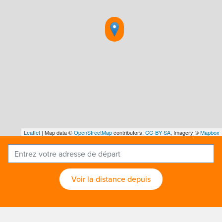
Leaflet
| Map data ©
OpenStreetMap
contributors,
CC-BY-SA
, Imagery ©
Mapbox
Voir la distance depuis