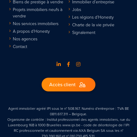
Biens de prestige à vendre
Immobilier d’entreprise
Projets immobiliers neufs à
Jobs
vendre
Les régions d’Honesty
Nos services immobiliers
Charte de la vie privée
A propos d’Honesty
Signalement
Nos agences
Contact
Accès client
Agent immobilier agréé IPI sous le n° 508.167. Numéro d'entreprise : TVA BE
0811.617.311 – Belgique.
Organisme de contrôle : Institut professionnel des agents immobiliers, rue du
Luxembourg 16B à 1000 Bruxelles www.ipi.be - code de déontologie de l’IPI
RC professionnelle et cautionnement via AXA Belgium SA sous les n°
730.390.160 et n° 010.730 415.531.