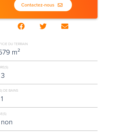
Contactez-nous
ICIE DU TERRAIN
579 m²
RE(S)
3
S) DE BAINS
1
E(S)
non