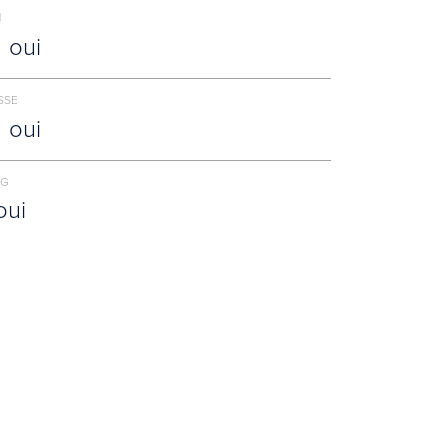
N
oui
SSE
oui
NG
oui