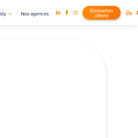
Estimation
sty
Nos agences
offerte