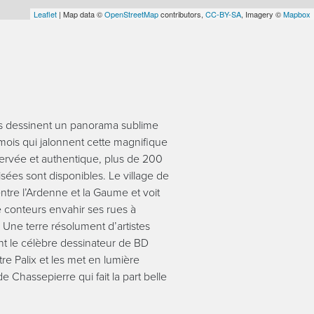
Leaflet
| Map data ©
OpenStreetMap
contributors,
CC-BY-SA
, Imagery ©
Mapbox
es dessinent un panorama sublime
ois qui jalonnent cette magnifique
servée et authentique, plus de 200
ées sont disponibles. Le village de
entre l’Ardenne et la Gaume et voit
conteurs envahir ses rues à
. Une terre résolument d’artistes
t le célèbre dessinateur de BD
re Palix et les met en lumière
e Chassepierre qui fait la part belle