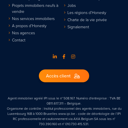
Projets immobiliers neufs à
Jobs
vendre
Les régions d’Honesty
Nos services immobiliers
Charte de la vie privée
A propos d’Honesty
Signalement
Nos agences
Contact
Accès client
Agent immobilier agréé IPI sous le n° 508.167. Numéro d'entreprise : TVA BE
0811.617.311 – Belgique.
Organisme de contrôle : Institut professionnel des agents immobiliers, rue du
Luxembourg 16B à 1000 Bruxelles www.ipi.be - code de déontologie de l’IPI
RC professionnelle et cautionnement via AXA Belgium SA sous les n°
730.390.160 et n° 010.730 415.531.