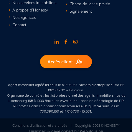
Nos services immobiliers
Charte de la vie privée
A propos d’Honesty
Signalement
Nos agences
Contact
Accès client
Agent immobilier agréé IPI sous le n° 508.167. Numéro d'entreprise : TVA BE
0811.617.311 – Belgique.
Organisme de contrôle : Institut professionnel des agents immobiliers, rue du
Luxembourg 16B à 1000 Bruxelles www.ipi.be - code de déontologie de l’IPI
RC professionnelle et cautionnement via AXA Belgium SA sous les n°
730.390.160 et n° 010.730 415.531.
Conditions d’utilisation et vie privée
|
Copyrights 2021 © HONESTY
Designed & developped by
Webulous.be