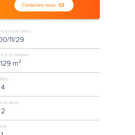
Contactez-nous
FICIE CADASTRALE
00/11/29
ICIE DU TERRAIN
1129 m²
RE(S)
4
S) DE BAINS
2
E(S)
1