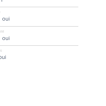
N
oui
SSE
oui
NG
oui