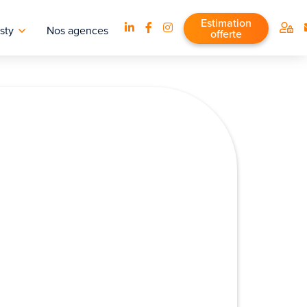
Estimation
sty
Nos agences
offerte