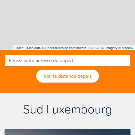
Leaflet
| Map data ©
OpenStreetMap
contributors,
CC-BY-SA
, Imagery ©
Mapbox
Voir la distance depuis
Sud Luxembourg