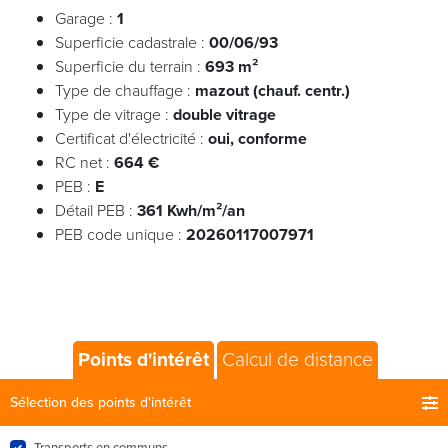
Garage :
1
Superficie cadastrale :
00/06/93
Superficie du terrain :
693 m²
Type de chauffage :
mazout (chauf. centr.)
Type de vitrage :
double vitrage
Certificat d'électricité :
oui, conforme
RC net :
664 €
PEB :
E
Détail PEB :
361 Kwh/m²/an
PEB code unique :
20260117007971
Points d'intérêt
Calcul de distance
Sélection des points d'intérêt
Transports en communs