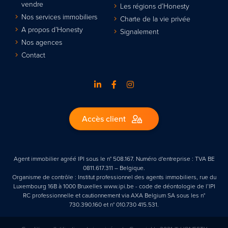
vendre
Les régions d’Honesty
Nos services immobiliers
Charte de la vie privée
A propos d’Honesty
Signalement
Nos agences
Contact
Accès client
Agent immobilier agréé IPI sous le n° 508.167. Numéro d'entreprise : TVA BE
0811.617.311 – Belgique.
Organisme de contrôle : Institut professionnel des agents immobiliers, rue du
Luxembourg 16B à 1000 Bruxelles www.ipi.be - code de déontologie de l’IPI
RC professionnelle et cautionnement via AXA Belgium SA sous les n°
730.390.160 et n° 010.730 415.531.