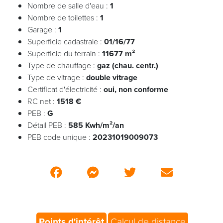
Nombre de salle d'eau :
1
Nombre de toilettes :
1
Garage :
1
Superficie cadastrale :
01/16/77
Superficie du terrain :
11677 m²
Type de chauffage :
gaz (chau. centr.)
Type de vitrage :
double vitrage
Certificat d'électricité :
oui, non conforme
RC net :
1518 €
PEB :
G
Détail PEB :
585 Kwh/m²/an
PEB code unique :
20231019009073
Points d'intérêt
Calcul de distance