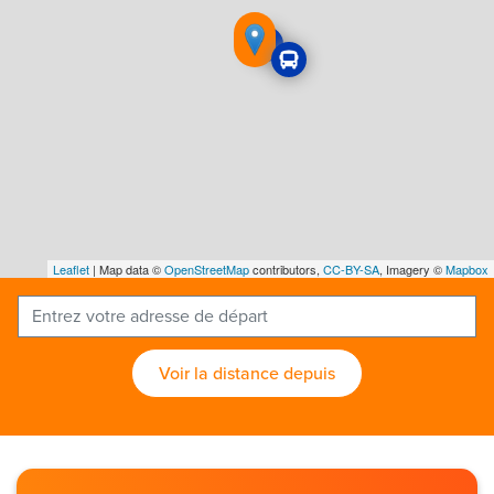
Leaflet
| Map data ©
OpenStreetMap
contributors,
CC-BY-SA
, Imagery ©
Mapbox
Voir la distance depuis