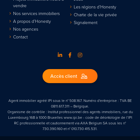
vendre
Les régions d’Honesty
Nos services immobiliers
Charte de la vie privée
A propos d’Honesty
Signalement
Nos agences
Contact
Accès client
Agent immobilier agréé IPI sous le n° 508.167. Numéro d'entreprise : TVA BE
0811.617.311 – Belgique.
Organisme de contrôle : Institut professionnel des agents immobiliers, rue du
Luxembourg 16B à 1000 Bruxelles www.ipi.be - code de déontologie de l’IPI
RC professionnelle et cautionnement via AXA Belgium SA sous les n°
730.390.160 et n° 010.730 415.531.