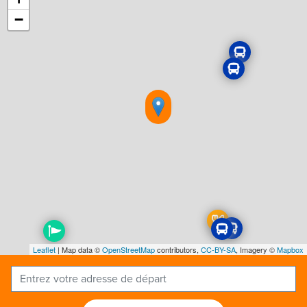
−
Leaflet
| Map data ©
OpenStreetMap
contributors,
CC-BY-SA
, Imagery ©
Mapbox