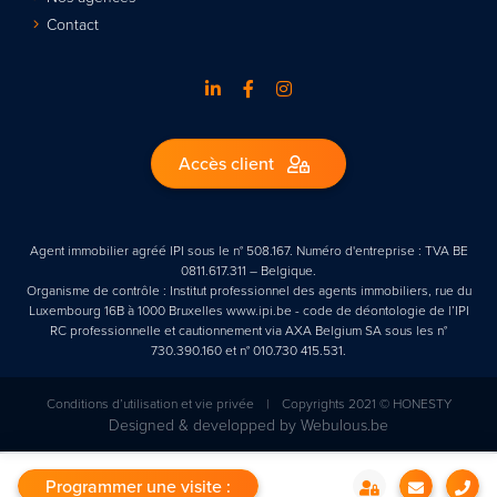
Contact
Accès client
Agent immobilier agréé IPI sous le n° 508.167. Numéro d'entreprise : TVA BE
0811.617.311 – Belgique.
Organisme de contrôle : Institut professionnel des agents immobiliers, rue du
Luxembourg 16B à 1000 Bruxelles www.ipi.be - code de déontologie de l’IPI
RC professionnelle et cautionnement via AXA Belgium SA sous les n°
730.390.160 et n° 010.730 415.531.
Conditions d’utilisation et vie privée
|
Copyrights 2021 © HONESTY
Designed & developped by
Webulous.be
Programmer une visite :