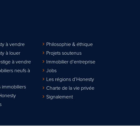
ty à vendre
Philosophie & éthique
ty à louer
Projets soutenus
stige à vendre
Immobilier d’entreprise
biliers neufs à
Jobs
Les régions d’Honesty
 immobiliers
Charte de la vie privée
Honesty
Signalement
s
lier agréé IPI sous le n° 508.167. Numéro d'entreprise : TVA BE 0811.617.31
sionnel des agents immobiliers, rue du Luxembourg 16B à 1000 Bruxelles w