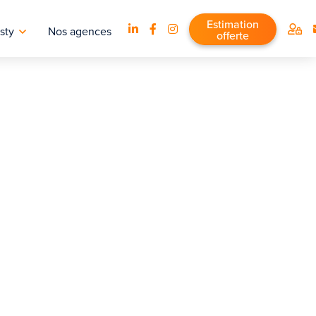
Estimation
sty
Nos agences
offerte