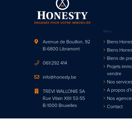
Menu
Avenue de Bouillon, 92
Biens Hones
B-6800 Libramont
Biens Hones
Biens de pre
061/292 414
Projets immo
vendre
info@honesty.be
Nos services
A propos d’
TREVI WALLONIE SA
Rue Vilain XIIII 53-55
Nos agence
B-1000 Bruxelles
Contact
Agent immobi
Organisme de contrôle : Institut profes