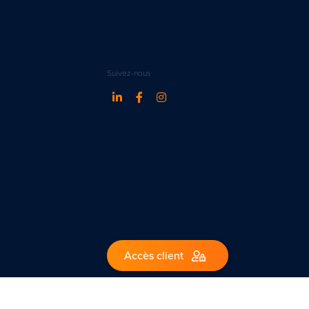
Suivez-nous
Accès client
1 – Belgique.
ww.ipi.be - code de déontologie de l’IPI