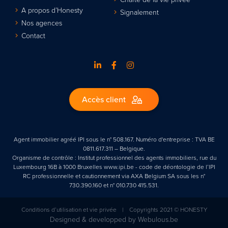
A propos d’Honesty
Signalement
Nos agences
Contact
Accès client
Agent immobilier agréé IPI sous le n° 508.167. Numéro d'entreprise : TVA BE
0811.617.311 – Belgique.
Organisme de contrôle : Institut professionnel des agents immobiliers, rue du
Luxembourg 16B à 1000 Bruxelles www.ipi.be - code de déontologie de l’IPI
RC professionnelle et cautionnement via AXA Belgium SA sous les n°
730.390.160 et n° 010.730 415.531.
Conditions d’utilisation et vie privée
|
Copyrights 2021 © HONESTY
Designed & developped by
Webulous.be