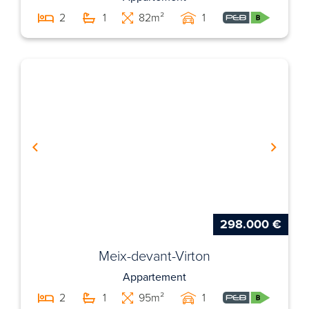
2
1
82m²
1
298.000 €
Meix-devant-Virton
Appartement
2
1
95m²
1