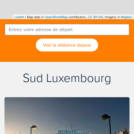
Leaflet
| Map data ©
OpenStreetMap
contributors,
CC-BY-SA
, Imagery ©
Mapbox
Voir la distance depuis
Sud Luxembourg