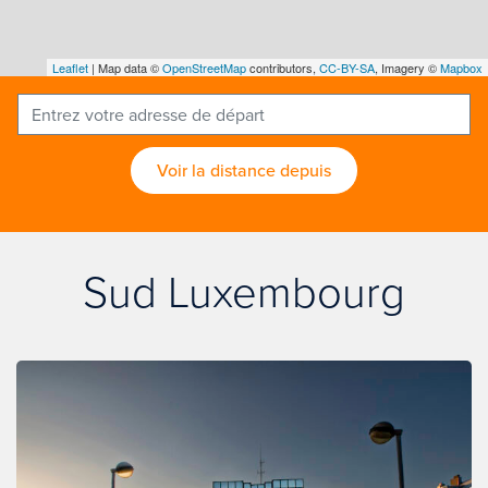
Leaflet
| Map data ©
OpenStreetMap
contributors,
CC-BY-SA
, Imagery ©
Mapbox
Voir la distance depuis
Sud Luxembourg