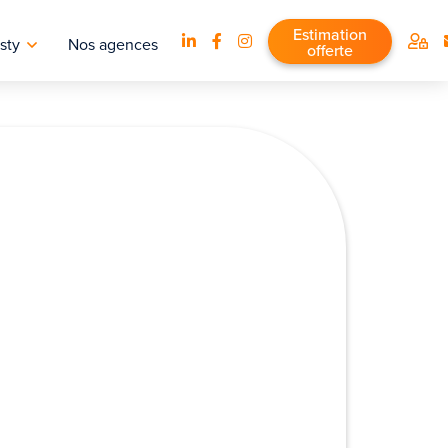
Estimation
sty
Nos agences
offerte