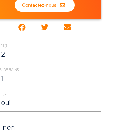
Contactez-nous
RE(S)
2
S) DE BAINS
1
E(S)
oui
N
non