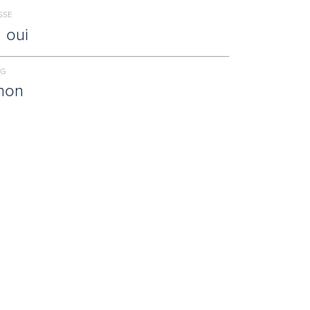
SSE
oui
NG
non