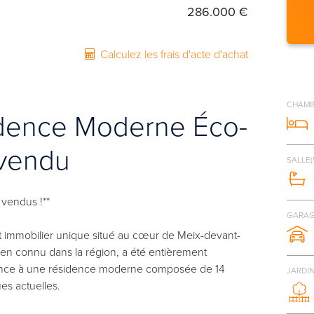
286.000 €
Calculez les frais d'acte d'achat
CHAMB
sidence Moderne Éco-
vendu
SALLE(
 vendus !**
GARAG
et immobilier unique situé au cœur de Meix-devant-
 bien connu dans la région, a été entièrement
ssance à une résidence moderne composée de 14
JARDI
s actuelles.