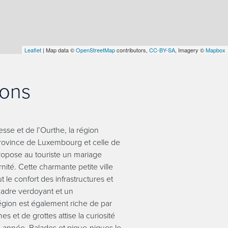
Leaflet
| Map data ©
OpenStreetMap
contributors,
CC-BY-SA
, Imagery ©
Mapbox
rons
esse et de l’Ourthe, la région
a province de Luxembourg et celle de
pose au touriste un mariage
nité. Cette charmante petite ville
le confort des infrastructures et
cadre verdoyant et un
gion est également riche de par
s et de grottes attise la curiosité
 année. Balades et pique-niques le