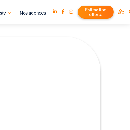
Estimation
sty
Nos agences
offerte