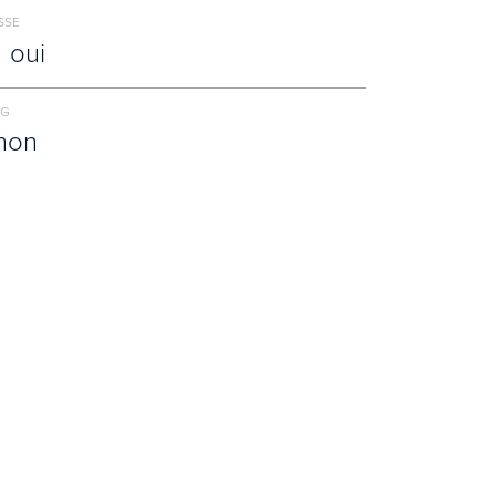
SSE
oui
NG
non