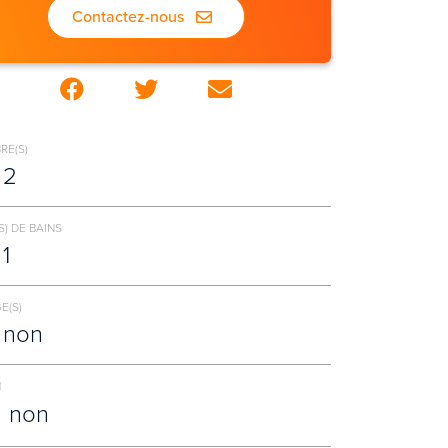
Contactez-nous
RE(S)
2
S) DE BAINS
1
E(S)
non
N
non