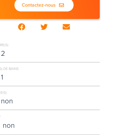
Contactez-nous
RE(S)
2
S) DE BAINS
1
E(S)
non
N
non