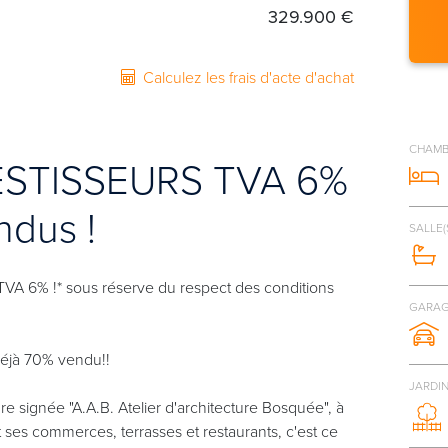
329.900 €
Calculez les frais d'acte d'achat
CHAMB
ESTISSEURS TVA 6%
ndus !
SALLE(
VA 6% !* sous réserve du respect des conditions
GARAG
éjà 70% vendu!!
JARDI
e signée "A.A.B. Atelier d'architecture Bosquée", à
t ses commerces, terrasses et restaurants, c'est ce