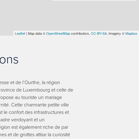
Leaflet
| Map data ©
OpenStreetMap
contributors,
CC-BY-SA
, Imagery ©
Mapbox
rons
esse et de l’Ourthe, la région
a province de Luxembourg et celle de
pose au touriste un mariage
nité. Cette charmante petite ville
le confort des infrastructures et
cadre verdoyant et un
gion est également riche de par
s et de grottes attise la curiosité