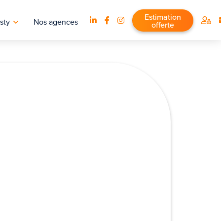
Estimation
sty
Nos agences
offerte