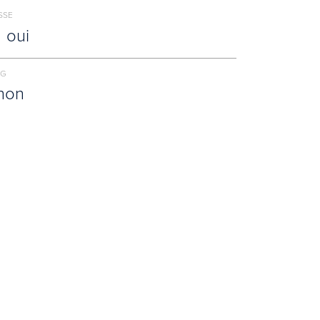
SSE
oui
NG
non