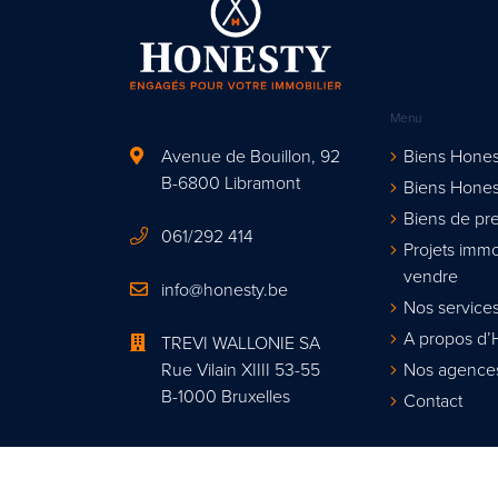
Menu
Avenue de Bouillon, 92
Biens Hones
B-6800 Libramont
Biens Hones
Biens de pre
061/292 414
Projets immo
vendre
info@honesty.be
Nos services
A propos d’
TREVI WALLONIE SA
Rue Vilain XIIII 53-55
Nos agence
B-1000 Bruxelles
Contact
Agent immobi
Organisme de contrôle : Institut profes