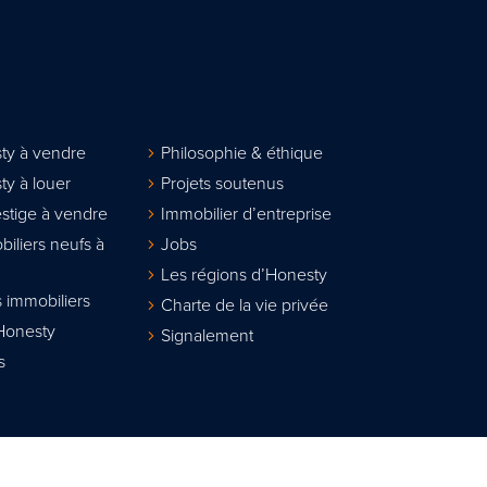
ty à vendre
Philosophie & éthique
ty à louer
Projets soutenus
stige à vendre
Immobilier d’entreprise
biliers neufs à
Jobs
Les régions d’Honesty
 immobiliers
Charte de la vie privée
Honesty
Signalement
s
lier agréé IPI sous le n° 508.167. Numéro d'entreprise : TVA BE 0811.617.31
sionnel des agents immobiliers, rue du Luxembourg 16B à 1000 Bruxelles w