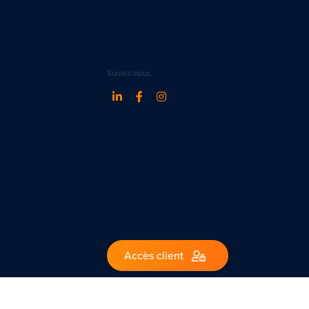
Suivez-nous
Accès client
1 – Belgique.
ww.ipi.be - code de déontologie de l’IPI