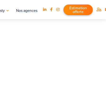
Estimation
sty
Nos agences
offerte