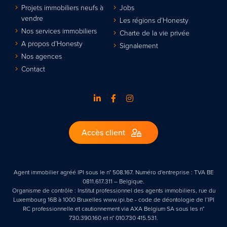
Projets immobiliers neufs à
Jobs
vendre
Les régions d’Honesty
Nos services immobiliers
Charte de la vie privée
A propos d’Honesty
Signalement
Nos agences
Contact
Accès client
Agent immobilier agréé IPI sous le n° 508.167. Numéro d'entreprise : TVA BE
0811.617.311 – Belgique.
Organisme de contrôle : Institut professionnel des agents immobiliers, rue du
Luxembourg 16B à 1000 Bruxelles www.ipi.be - code de déontologie de l’IPI
RC professionnelle et cautionnement via AXA Belgium SA sous les n°
730.390.160 et n° 010.730 415.531.