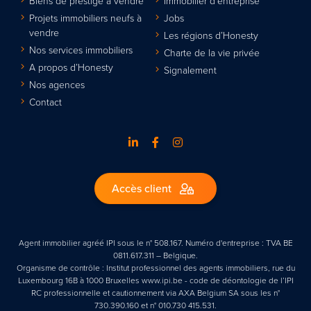
Biens de prestige à vendre
Immobilier d’entreprise
Projets immobiliers neufs à
Jobs
vendre
Les régions d’Honesty
Nos services immobiliers
Charte de la vie privée
A propos d’Honesty
Signalement
Nos agences
Contact
Accès client
Agent immobilier agréé IPI sous le n° 508.167. Numéro d'entreprise : TVA BE
0811.617.311 – Belgique.
Organisme de contrôle : Institut professionnel des agents immobiliers, rue du
Luxembourg 16B à 1000 Bruxelles www.ipi.be - code de déontologie de l’IPI
RC professionnelle et cautionnement via AXA Belgium SA sous les n°
730.390.160 et n° 010.730 415.531.