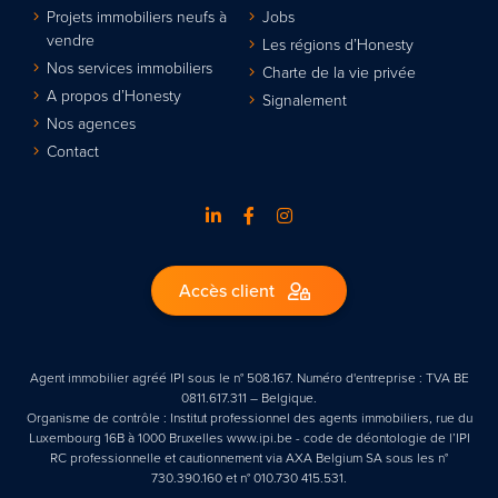
Projets immobiliers neufs à
Jobs
vendre
Les régions d’Honesty
Nos services immobiliers
Charte de la vie privée
A propos d’Honesty
Signalement
Nos agences
Contact
Accès client
Agent immobilier agréé IPI sous le n° 508.167. Numéro d'entreprise : TVA BE
0811.617.311 – Belgique.
Organisme de contrôle : Institut professionnel des agents immobiliers, rue du
Luxembourg 16B à 1000 Bruxelles www.ipi.be - code de déontologie de l’IPI
RC professionnelle et cautionnement via AXA Belgium SA sous les n°
730.390.160 et n° 010.730 415.531.