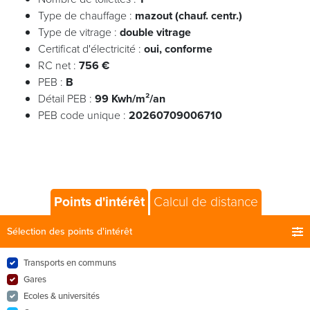
Type de chauffage :
mazout (chauf. centr.)
Type de vitrage :
double vitrage
Certificat d'électricité :
oui, conforme
RC net :
756 €
PEB :
B
Détail PEB :
99 Kwh/m²/an
PEB code unique :
20260709006710
Points d'intérêt
Calcul de distance
Sélection des points d'intérêt
Transports en communs
Gares
Ecoles & universités