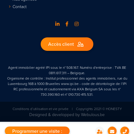
Contact
Accès client
Agent immobilier agréé IPI sous le n° 508.167. Numéro d'entreprise : TVA BE
0811.617.311 – Belgique.
Organisme de contrôle : Institut professionnel des agents immobiliers, rue du
Luxembourg 16B à 1000 Bruxelles www.ipi.be - code de déontologie de l’IPI
RC professionnelle et cautionnement via AXA Belgium SA sous les n°
730.390.160 et n° 010.730 415.531.
Conditions d’utilisation et vie privée
|
Copyrights 2021 © HONESTY
Designed & developped by
Webulous.be
Programmer une visite :