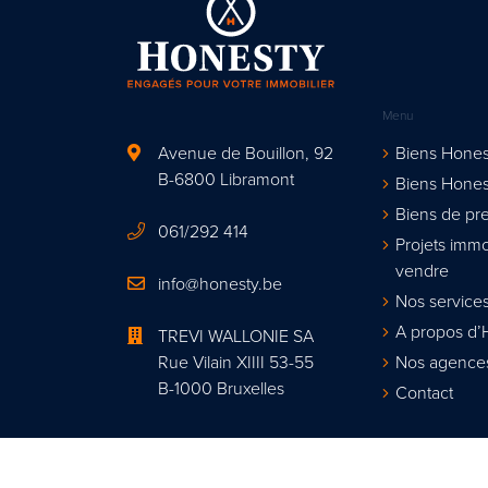
Menu
Avenue de Bouillon, 92
Biens Hones
B-6800 Libramont
Biens Hones
Biens de pre
061/292 414
Projets immo
vendre
info@honesty.be
Nos services
A propos d’
TREVI WALLONIE SA
Rue Vilain XIIII 53-55
Nos agence
B-1000 Bruxelles
Contact
Agent immobi
Organisme de contrôle : Institut profes