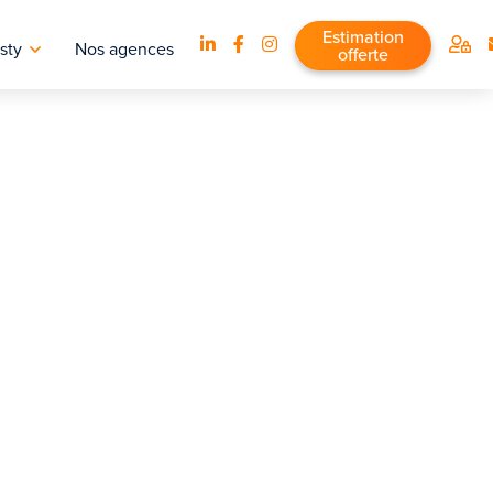
Estimation
sty
Nos agences
offerte