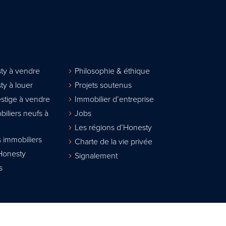
ty à vendre
Philosophie & éthique
ty à louer
Projets soutenus
stige à vendre
Immobilier d’entreprise
biliers neufs à
Jobs
Les régions d’Honesty
 immobiliers
Charte de la vie privée
Honesty
Signalement
s
lier agréé IPI sous le n° 508.167. Numéro d'entreprise : TVA BE 0811.617.31
sionnel des agents immobiliers, rue du Luxembourg 16B à 1000 Bruxelles w