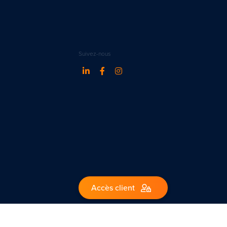
Suivez-nous
Accès client
1 – Belgique.
ww.ipi.be - code de déontologie de l’IPI