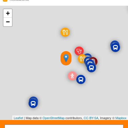
+
−
Leaflet
| Map data ©
OpenStreetMap
contributors,
CC-BY-SA
, Imagery ©
Mapbox