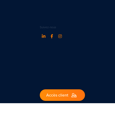
Suivez-nous
Accès client
1 – Belgique.
ww.ipi.be - code de déontologie de l’IPI