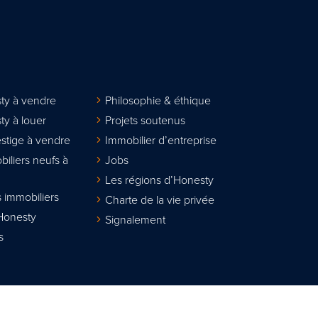
ty à vendre
Philosophie & éthique
ty à louer
Projets soutenus
stige à vendre
Immobilier d’entreprise
biliers neufs à
Jobs
Les régions d’Honesty
 immobiliers
Charte de la vie privée
Honesty
Signalement
s
lier agréé IPI sous le n° 508.167. Numéro d'entreprise : TVA BE 0811.617.31
sionnel des agents immobiliers, rue du Luxembourg 16B à 1000 Bruxelles w