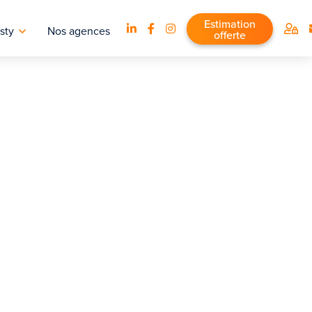
Estimation
sty
Nos agences
offerte