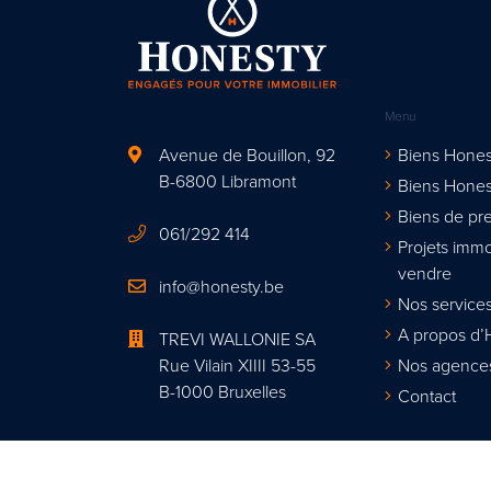
Menu
Avenue de Bouillon, 92
Biens Hones
B-6800 Libramont
Biens Hones
Biens de pre
061/292 414
Projets immo
vendre
info@honesty.be
Nos services
A propos d’
TREVI WALLONIE SA
Rue Vilain XIIII 53-55
Nos agence
B-1000 Bruxelles
Contact
Agent immobi
Organisme de contrôle : Institut profes